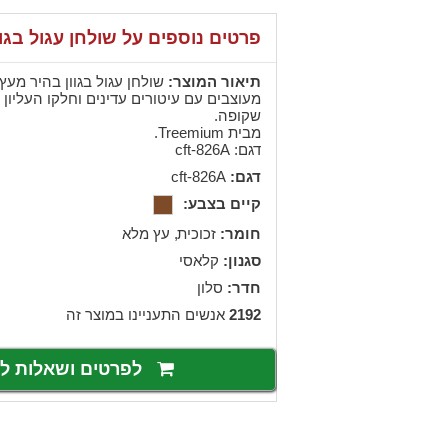
פרטים נוספים על שולחן עגול בגוו
תיאור המוצר:
שולחן עגול בגוון בהיר מעץ 
מעוצבים עם עיטורים עדינים וחלקו העליון 
שקופה.
מבית Treemium.
דגם: cft-826A
דגם:
cft-826A
קיים בצבע:
חומר:
,
זכוכית
עץ מלא
סגנון:
קלאסי
חדר:
סלון
2192
אנשים התעניינו במוצר זה
לפרטים ושאלות 