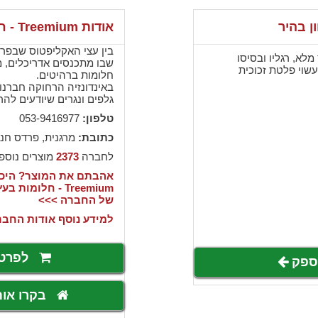
ן בהיר
אודות Treemium - חלומות בעץ מלא
בין עצי האקליפטוס שבפר
מלא, רגליו ובסיסו
שבו מתכנסים אדריכלים, מ
עשוי פלטת זכוכית
חלומות ברהיטים.
באינדונזיה הרחוקה חברנו
גלפים ונגרים שיודעים להר
טלפון:
053-9416977
כתובת:
מרגנית, פרדס חנ
לחברה
2373
מוצרים נוספ
אהבתם את המוצר? היכנ
Treemium - חלו
של החברה >>>
למידע נוסף אודות החבר
לפרט
לספק
בקרו או