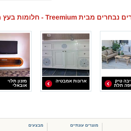
חרים מבית Treemium - חלומות בעץ מלא
יבה טיק
ארונות אמבטיה
מזנון תלוי
פה תלת
אובאלי
ס אננס
מוצרים עונתיים
מבצעים