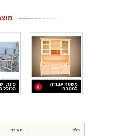
מוצרים נב
משטח עבודה
פינת יש
למטבח
הכולל ס
דגם אננ
כללי
תאורה