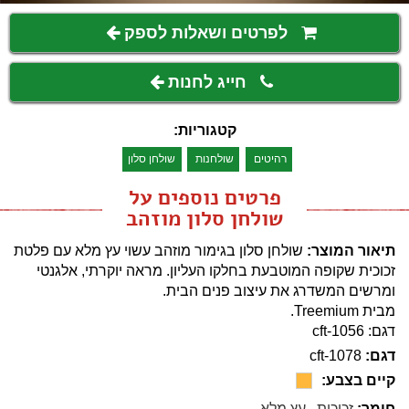
לפרטים ושאלות לספק
חייג לחנות
קטגוריות:
רהיטים
שולחנות
שולחן סלון
פרטים נוספים על
שולחן סלון מוזהב
תיאור המוצר:
שולחן סלון בגימור מוזהב עשוי עץ מלא עם פלטת
זכוכית שקופה המוטבעת בחלקו העליון. מראה יוקרתי, אלגנטי
ומרשים המשדרג את עיצוב פנים הבית.
מבית Treemium.
דגם: cft-1056
דגם:
cft-1078
קיים בצבע:
חומר:
זכוכית
,
עץ מלא