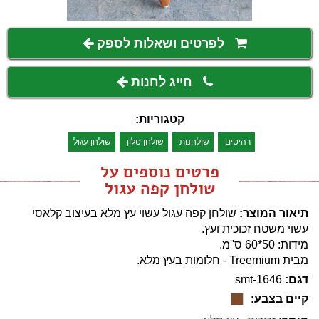
לפרטים ושאלות לספק
חייג לחנות
קטגוריות:
רהיטים
שולחנות
שולחן סלון
שולחן עגול
פרטים נוספים על
שולחן קפה עגול
תיאור המוצר:
שולחן קפה עגול עשוי עץ מלא בעיצוב קלאסי
עשוי משטח זכוכית ועץ.
מידות: 50*60 ס''מ.
מבית Treemium - חלומות בעץ מלא.
דגם:
smt-1646
קיים בצבע: