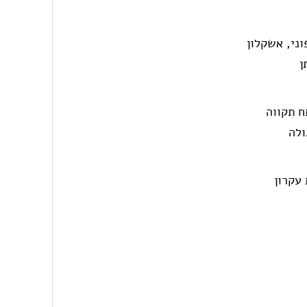
וני, אשקלון
ן
תח תקווה
ולה
 עקרון