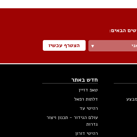
טים הבאים:
הצטרף עכשיו
ני
▼
חדש באתר
טאפ דזיין
מבצע
דלתות רפאל
רהיטי עד
עולם הגידור - תכנון ויצור
גדרות
רהיטי דורון