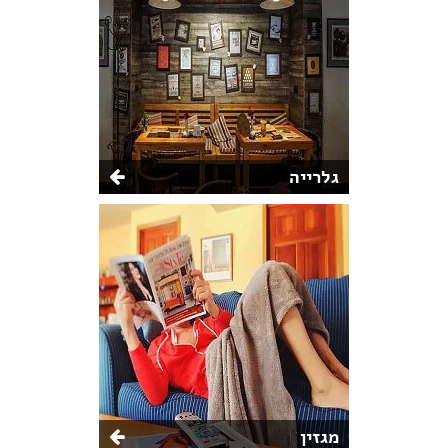
גלרייה
מגזין