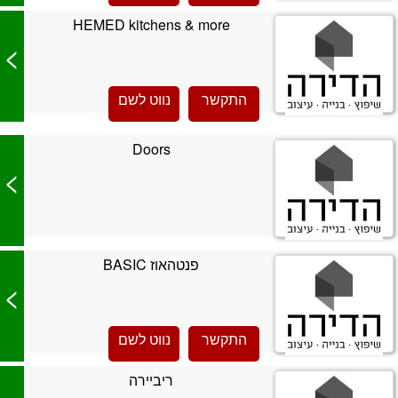
HEMED kitchens & more
>
התקשר
נווט לשם
Doors
>
פנטהאוז BASIC
>
התקשר
נווט לשם
ריביירה