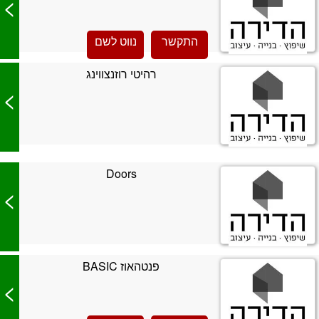
>
התקשר
נווט לשם
רהיטי רוזנצווינג
>
Doors
>
פנטהאוז BASIC
>