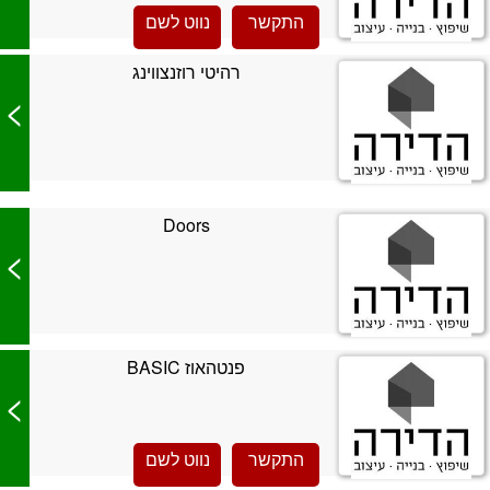
התקשר
נווט לשם
רהיטי רוזנצווינג
>
Doors
>
פנטהאוז BASIC
>
התקשר
נווט לשם