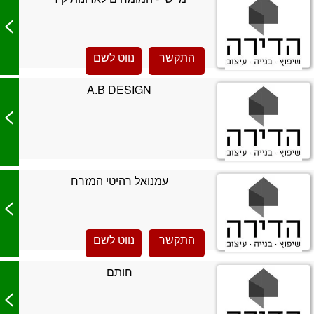
>
התקשר
נווט לשם
A.B DESIGN
>
עמנואל רהיטי המזרח
>
התקשר
נווט לשם
חותם
>