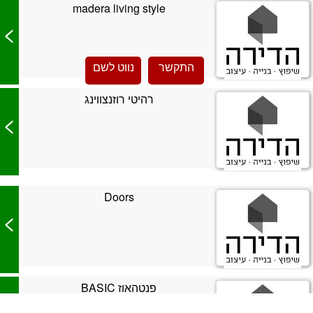
madera living style
>
התקשר
נווט לשם
רהיטי רוזנצווינג
>
Doors
>
פנטהאוז BASIC
>