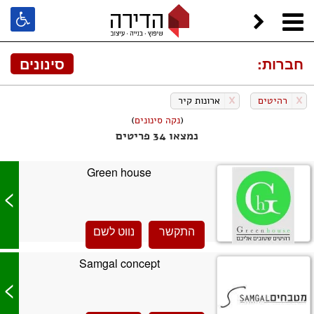
חברות:
סינונים
X
רהיטים
X
ארונות קיר
(
נקה סינונים
)
נמצאו 34 פריטים
Green house
>
התקשר
נווט לשם
Samgal concept
>