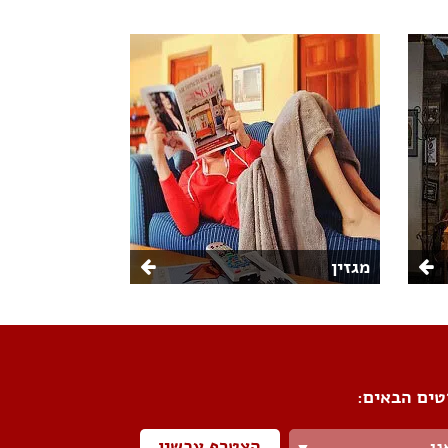
מגזין
טים הבאים:
הצטרף עכשיו
ני