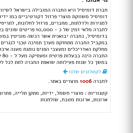
חברת דומיסיל היא החברה המובילה בישראל לשיווק ו
דומיסיל משווקת מוצרי פרזול דקורטיביים כמו ידיות
למגירות ולדלתות, מחברים, פרזול לחלונות, לתריסי 
לחברה מלאי זמין של כ - 10,000 פריטים שונים באספקה מיידית, כאשר רוב מוצרי החברה מיובאים ממערב אירופה.
בדומיסיל, כחברה יבואנית אשר רכשה מוניטין במשך 28 שנות פעילותה, קיים דגש מיוחד על שירות אישי וטיפול אמין ואיכותי בלקוח
במקביל החברה מתחזקת מערך תמיכה טכני לנגרים ו
מחלקת האדריכלים ומעצבי הפנים נותנת מענה איכות
החברה הינה בבעלות פרטית ומעסיקה מעל ל - 80 עובדים. דומיסיל מאמינה בחיפוש אחר פתרונות ייחודיים לבקשות ספציפיות ועובדת על פיתוח מוצרים בעצמה.
במשך כל שנות פעילותה שואפת החברה לתת לכל לקוח
לקטלוגים שלנו
לחברה
1006
מוצרים באתר.
קטגוריות :
מוצרי חשמל,
ידיות,
מתקן תלייה,
פתרונ
ארונות,
ארונות מטבח,
שולחנות