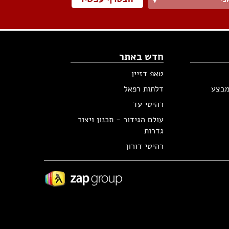
▼
חדש באתר
טאפ דזיין
מבצע
דלתות רפאל
רהיטי עד
עולם הגידור - תכנון ויצור
גדרות
רהיטי דורון