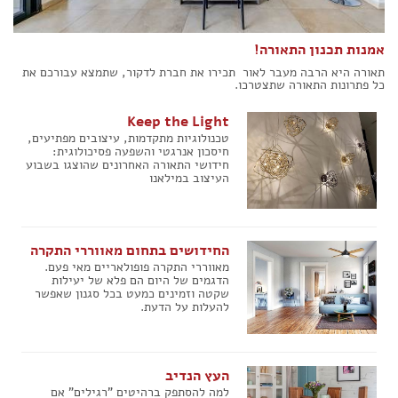
הצהרת נגישות
אמנות תכנון התאורה!
תאורה היא הרבה מעבר לאור  תכירו את חברת לדקור, שתמצא עבורכם את
כל פתרונות התאורה שתצטרכו.
Keep the Light
טכנולוגיות מתקדמות, עיצובים מפתיעים,
חיסכון אנרגטי והשפעה פסיכולוגית:
חידושי התאורה האחרונים שהוצגו בשבוע
העיצוב במילאנו
החידושים בתחום מאווררי התקרה
מאווררי התקרה פופולאריים מאי פעם.
הדגמים של היום הם פלא של יעילות
שקטה וזמינים כמעט בכל סגנון שאפשר
להעלות על הדעת.
העץ הנדיב
למה להסתפק ברהיטים "רגילים" אם