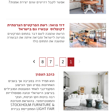
אפשר לקבל רהיטים שהם יצירת אמנות?
דוז פואה: רשת הפרקטים הצרפתית
דקופלוס  עכשיו גם בישראל
הרשת שהפכה לשם דבר בתחום הפרקטים
מגיעה לישראל ומביאה איתה את הבשורה
שתשנה את התחום כולו
8
7
2
1
...
כוכב הצפון
הוא תמיד היה בסביבה אך בשנים
האחרונות בפרט הפך העיצוב
הסקנדינבי לאחד הסגנונות המובילים
בעיצוב הישראלי ונהנה מפופולריות
רבה בזכות הקו הנינוח, הנקי
והמונוכרומטי. בהשראת תערוכת
STOCKHOLM FURNITURE &
LIGHT FAIR המתקיימת בבירת