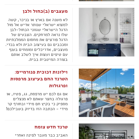
מעצבים (ב)כחול ולבן
לא משנה אם בארץ או בניכר, קשה
למצוא ישראלי שנותר אדיש אל מול
הדגל הישראלי שגווני הכחול-לבן
שלו נראה למרחקים. הצבעים של
הדגל פורצים את מחסום הממלכתיות
ומככבים גם בעיצוב הבית ולא בכדי.
מעצבים, אדריכלים ומומחים בענף
עם טיפים ועצות איך לשלב אותם
בצורה המיטבית בבית.
וילונות זכוכית פנורמיים:
הטרנד החם בעיצוב מרפסות
ופרגולות
אם גם לכם יש מרפסת, גג, פטיו, או
פרגולה בחצר שאתם לא מנצלים
מספיק כי בקיץ חם מידי ובחורף קר
מידי - הכתבה הזו בדיוק בשבילכם!
טרנד חדש צומח
האביב כבר מעבר לפינה ואחרי