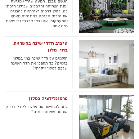
הגשם (ובכן, המעט שירד) מגיעה
עונת הפריחה והלבלוב שכולנו חיכינו
לה. להלן דרכים יצירתיות להכניס
את הירוק הביתה במינימום מאמץ
והתעסקות. אה ובלי לבזבז ולו טיפת
מים אחת.
עיצוב חדרי שינה בהשראת
בתי-מלון
חולמים על חדר שינה כמו במלון
בוטיק? כך תהפכו את חדר השינה
שלכם למלון יוקרתי!
פרסונליזציה בסלון
למה להתפשר אם אפשר לקבל בדיוק
את מה שאתם רוצים?