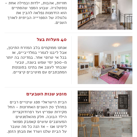
חוויות, אהבות, ילדות ובמילה אחת -
נוסטלגיה. שבוע הספר שהסתיים
הוא הזדמנות נפלאה להבין את
גלגולה של הספרייה הביתית לאורך
השנים.
40 מעלות בצל
אנחנו ממוקמים בלב המזרח התיכון,
אבל ליבנו לגמרי במלדיביים, או
בכל אי טרופי אחר. במדינה בה יותר
מ-300 ימי שמש בשנה, טבעי
שנבחר לעצב את בתינו בסגנונות
המתכתבים עם מוטיבים קיציים.
מופע שנות השבעים
הבית הישראלי ספג שינויים רבים
במהלך 70 השנים האחרונות - החל
מקירות שפריץ ועד רפרודוקציית
הילד הבוכה. חלק מהאלמנטים
המעוצבים עושים קאמבק מפואר
לימינו אנו - אז הנה כל מה שעבר
על הבית שלנו ושרד את מבחן הזמן.