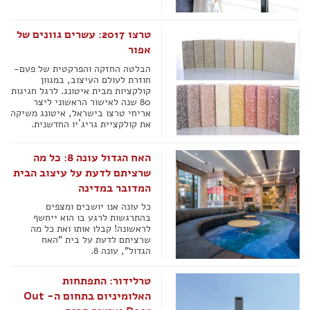
טרצו 2017: עשרים גוונים של
אפור
הבלטה החזקה והפרקטית של פעם-
חוזרת לעולם העיצוב, במגוון
קולקציות מבית איטונג. לרגל חגיגות
80 שנה לאישור הראשוני ליצר
אריחי טרצו בישראל, איטונג משיקה
את קולקציית גריג´יו החדשנית.
האח הגדול עונה 8: כל מה
שרציתם לדעת על עיצוב הבית
המדובר במדינה
כל עונה אנו יושבים ומצפים
בהתרגשות לרגע בו הוא ייחשף
לראשונה! קבלו אותו ואת כל מה
שרציתם לדעת על בית "האח
הגדול", עונה 8.
טרלידור: התפתחות
האלומיניום בתחום ה- Out