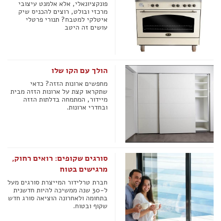
פונקציונאלי, אלא אלמנט עיצובי
מרכזי ובולט, רוצים להכניס שיק
איטלקי למטבח? תנורי פרטלי
עושים זה היטב
הולך עם הקו שלו
מחפשים ארונות הזזה? כדאי
שתקראו קצת על ארונות הזזה מבית
מיידור, המתמחה בדלתות הזזה
ובחדרי ארונות.
סורגים שקופים: רואים רחוק,
מרגישים בטוח
חברת טרלידור המייצרת סורגים מעל
ל-30 שנה ממשיכה להיות חדשנית
בתחומה ולאחרונה הוציאה סורג חדש
שקוף ובטוח.