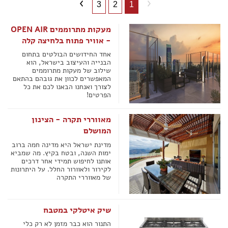
3
2
1
מעקות מתרוממים OPEN AIR
- אוויר פתוח בלחיצה קלה
אחד החידושים הבולטים בתחום
הבנייה והעיצוב בישראל, הוא
שילוב של מעקות מתרוממים
המאפשרים לכוון את גובהם בהתאם
לצורך ואנחנו הבאנו לכם את כל
הפרטים!
מאווררי תקרה - הצינון
המושלם
מדינת ישראל היא מדינה חמה ברוב
ימות השנה, ובטח בקיץ. מה שמביא
אותנו לחיפוש תמידי אחר דרכים
לקירור ולאוורור החלל. על היתרונות
של מאווררי התקרה
שיק איטלקי במטבח
התנור הוא כבר מזמן לא רק כלי