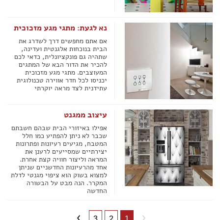
נא לגעת: מתגי מגע מזכוכית
אם אתם מחפשים דרך לשדרג את
הבית בנוכחות אלגנטית ועדינה,
שתהיה גם פונקציונלית, כדאי לכם
להכיר את הדור הבא של המתגים
המעוצבים. מתגי מגע מזכוכית
יכניסו לכל חדר אווירה טכנולוגית
עתידנית לצד מראה יוקרתי
עיצוב ממגנט
אפילו באיזורי הבית שבהם חשבתם
שכבר לא ניתן להפתיע כמו חלל
המטבח, מגיעים רעיונות ופתרונות
יצירתיים שמסייעים לרענן את
המראה וליצור חוויה קצת אחרת.
אחד מהרעיונות החדשניים שניתן
למצוא בשוק הוא ציפוי מגנטי לדלת
המקרר. הנה מבט על הבשורה
החדשה
3
2
1