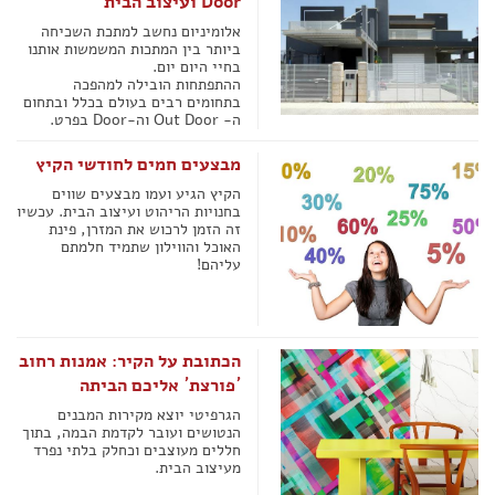
Door ועיצוב הבית
אלומיניום נחשב למתכת השכיחה
ביותר בין המתכות המשמשות אותנו
בחיי היום יום.
ההתפתחות הובילה למהפכה
בתחומים רבים בעולם בכלל ובתחום
ה- Out Door וה-Door בפרט.
מבצעים חמים לחודשי הקיץ
הקיץ הגיע ועמו מבצעים שווים
בחנויות הריהוט ועיצוב הבית. עכשיו
זה הזמן לרכוש את המזרן, פינת
האוכל והווילון שתמיד חלמתם
עליהם!
הכתובת על הקיר: אמנות רחוב
´פורצת´ אליכם הביתה
הגרפיטי יוצא מקירות המבנים
הנטושים ועובר לקדמת הבמה, בתוך
חללים מעוצבים וכחלק בלתי נפרד
מעיצוב הבית.