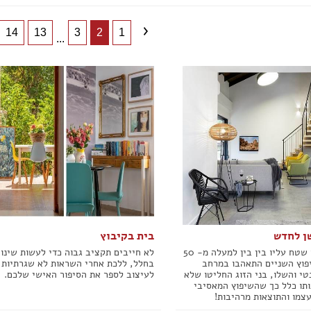
14
13
3
2
1
...
שן לחדש
בית בקיבוץ
בני הזוג רכשו שטח עליו בין בין למעלה מ- 50
לא חייבים תקציב גבוה כדי לעשות שינוי
וץ השניים התאהבו במרחב
בחלל, ללכת אחרי השראות לא שגרתיות 
טי והשלו, בני הזוג החליטו שלא
לעיצוב לספר את הסיפור האישי שלכם.
ותו כלל כך שהשיפוץ המאסיבי
צמו והתוצאות מרהיבות!