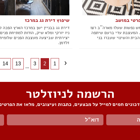
פרטי במושב
שיפוץ דירת גג במרכז
 נפשות שעלו מארה´´ב רצו
דירת גג בבניין ישן במרכז הארץ הפכה ל
 המעצבת עדי ברעם שיתפה
ניו יורקי ומלא שיק, הודות למתיחת פנים
הבית והשינוי שעברו בני
יצירתית שביצעה מעצבת הפנים שלומית
זלדמן.
14
13
3
2
1
...
הרשמה לניוזלטר
כונים חמים למייל על מבצעים, כתבות ועיצובים, מלאו את הפרטים