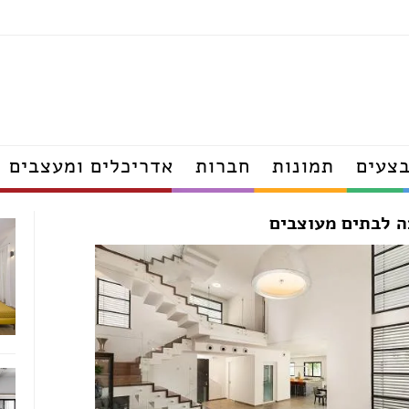
תאורה
מטבחים
מקלחונים
ריהוט גן
מזרונים
ארונות
צעים
תמונות
חברות
אדריכלים ומעצבים
אדריכלים
 לבתים מעוצבים
דפים
מעצבי פנים
הנדסאי אדריכלות
ודפים
יועצי פנג שוואי
אדריכלי נוף
קרה עודפים
מעצבי נוף
פים
הנדסאי נוף
פים
ם
דפים
נגרים