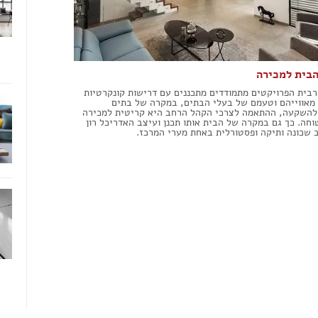
עבודות גבס
דפים
שיפוצים ותיקונים
פים
צבעים
חידוש ומכירת רהיטים
אינסטלטורים
בית למכירה
גינון ואביזרים לגינה
בית הפרויקטים מתמודדים מתכננים עם דרישות קונקרטיות
מסגריות
 מאווייהם וטעמם של בעלי הבתים, במקרה של בתים
עבודות אלומיניום
להשקעה, ההתאמה לצרכי הקהל הרחב היא קריטית למכירה
וחה. כך גם במקרה של הבית אותו תכנן ועיצב האדריכל רון
פיקוח בניה
 שכונה ותיקה ופסטורלית באחת מערי המרכז.
קבלנים