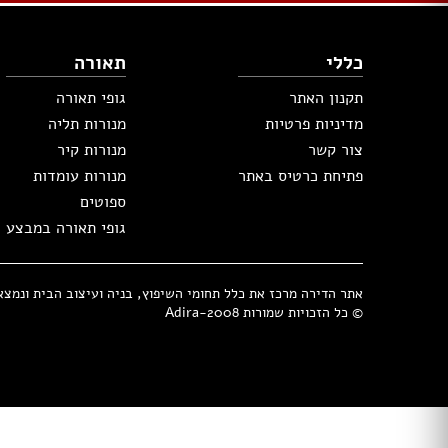
ריהוט גן במבצע
נדנדות וערסלים
כללי
תאורה
מיטות שיזוף
כסאות נוח
תקנון האתר
גופי תאורה
ריהוט גן ראטן
מדיניות פרטיות
מנורות תליה
ריהוט גן מפלסטיק
צור קשר
מנורות קיר
פתיחת כרטיס באתר
מנורות עומדות
פרגולות
ספוטים
וילונות
גופי תאורה במבצע
תנור אפיה
תנור משולב
קולט אדים
אתר הדירה מרכז את כלל תחומי השיפוץ, בניה ועיצוב הבית ונמצא בבעלות 
© כל הזכויות שמורות Adira-2008
מקררים
מיקסר
כיריים גז
כיריים חשמליים
מיקרוגל
מקררי יין
בלנדר