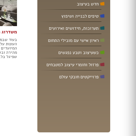
תאורה לחדרי ילדים
חדש בעיצוב
חנויות רהיטים עו
ריהוט וינטאג' / רטרו
חנויות תאורה עוד
טיפים לבנייה ושיפוץ
ריהוט מודרני
ריהוט כפרי
תערוכות, חידושים ואירועים
משדרוג ה
ריהוט עתיק
בעוד שבמר
ראיון אישי עם מובילי התחום
רהיטים מעץ מלא
העונות על
רהיטים במבצע
המיועדים 
כשעיצוב וטבע נפגשים
מהירה ובט
רהיטים עודפים
שפיגל בלב
מערכות ישיבה
פרזול וחומרי עיצוב למטבחים
פינות אוכל קומפלט
שולחנות
פרוייקטים חובקי עולם
כסאות
ארונות
מזנונים ושידות
מיטות
ריהוט לחדר עבודה / משרד
חדרי ילדים קומפלט
חדרי שינה קומפלט
כורסאות טלוויזיה