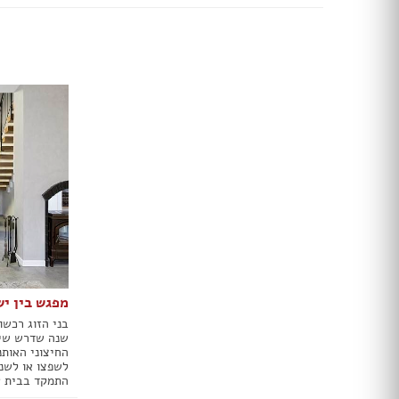
ארונות הזזה
חדרי ארונות
ארונות קיר
ארון 2 דלתות
ארון 3 דלתות
ארון 4 דלתות
ארון 5 דלתות
ארון 6 דלתות ומעלה
פתרונות אחסון לארונות
ארון נעליים
ארונות ספרים
ידיות לארונות
דלתות במבצע
מפגש בין י
דלתות פנים
דלתות כניסה
שנה שדרש שיפ
דלתות כנף
החיצוני האותנ
דלת כנף וחצי
לשפצו או לשנ
התמקד בבית ע
דלת דו כנפית