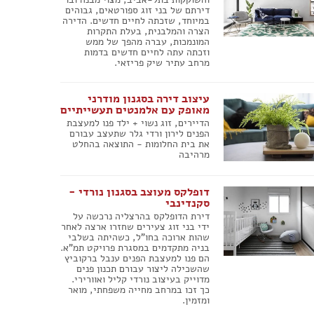
פרזול וחומרי עיצוב למטבחים
דירתם של בני זוג ספורטאים, גבוהים
פרוייקטים חובקי עולם
במיוחד, שזכתה לחיים חדשים. הדירה
הצרה והמלבנית, בעלת התקרות
המונמכות, עברה מהפך של ממש
מאיפה מתחילים?
וזכתה עתה לחיים חדשים בדמות
המדריך לשיפוץ המטבח
מרחב עתיר שיק פריזאי.
המדריך לשיפוץ חדר אמבטיה
המדריך לעיצוב חדרים
עיצוב דירה בסגנון מודרני
המדריך לשיפוץ הסלון
מאופק עם אלמנטים תעשייתיים
הדיירים, זוג נשוי + ילד פנו למעצבת
המדריך לשיפוץ חדר שינה
הפנים לירון ורדי גלר שתעצב עבורם
המדריך לשיפוץ חדרי ילדים ונוער
את בית החלומות - התוצאה בהחלט
מרהיבה
המדריך לתכנון חדרי ילדים
המדריך לתכנון פינת האוכל
המדריך לתכנון חדר ארונות
דופלקס מעוצב בסגנון נורדי -
המדריך לתכנון הגינה
סקנדינבי
דירת הדופלקס בהרצליה נרכשה על
המדריך לצביעת הבית
ידי בני זוג צעירים שחזרו ארצה לאחר
המדריך לחיפוי וריצוף הבית
שהות ארוכה בחו"ל, כשהיתה בשלבי
המדריך לעיצוב הגבס
בניה מתקדמים במסגרת פרויקט תמ"א.
הם פנו למעצבת הפנים ענבל ברקוביץ
המדריך לתכנון ובחירת תאורה לבית
שהשכילה ליצור עבורם תכנון פנים
המדריך לחימום הבית
מדוייק בעיצוב נורדי קליל ואוורירי.
כך זכו במרחב מחייה משפחתי, מואר
ומזמין.