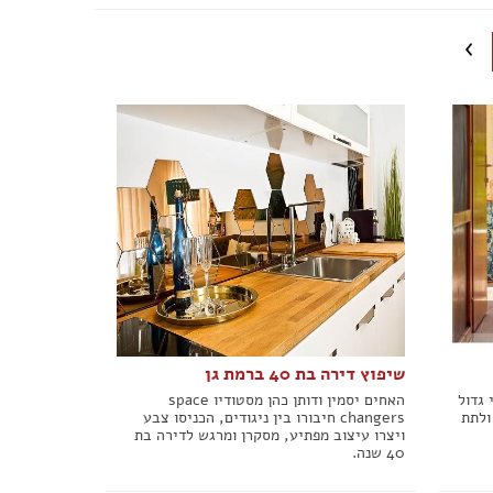
פורום שיפוצים
פורום עיצוב פנים
פורום אדריכלות
פורום תאורה
פורום מטבחים
פורום צביעה
פורום ריצוף \ חיפוי \ חדרי אמבטיות
פורום ארונות
שיפוץ דירה בת 40 ברמת גן
 גדול
האחים יסמין ודותן כהן מסטודיו space
ולתת
changers חיבורו בין ניגודים, הכניסו צבע
ויצרו עיצוב מפתיע, מסקרן ומרגש לדירה בת
40 שנה.