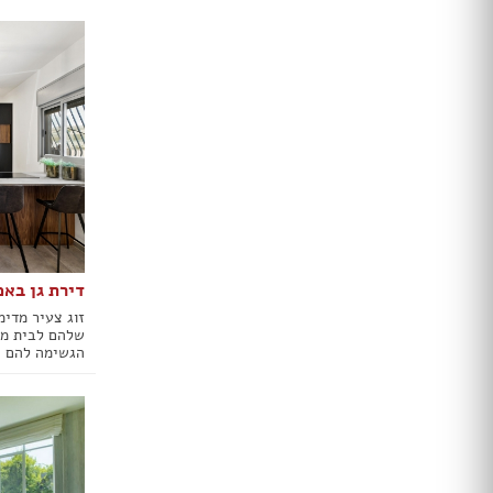
דלתות הזזה
דלת עם חלון / צוהר
דלתות למינטו
ידיות לדלתות
ציפוי לדלתות
דלת בלגית
ברזים
כיורים
אמבטיות ומקלחונים
אסלות
דירת גן בא
ארונות אמבטיה
זוג צעיר מדימ
אביזרים
שלהם לבית מלו
כלים סניטריים במבצע
הגשימה להם ה
ג'קוזי
סאונות
מקלחון פינתי
מקלחון חזית