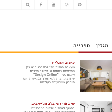
כלים סניטריים
מוצרי חשמל
מגזין
ספרייה
הצצה לבתים מעוצבים
עיצוב אונליין
טרנדים שמלבישים את הבית
מעצבת הפנים טלי גרונברג היא בין
עשו זאת בעצמכם
החלוצות בתחום ה-עיצוב חדרים
על עיצוב ומה שחשוב
אינטרנטי- "Design Online" -
עיצוב מהבית ללא צורך בפגישות ועם
פנג שוואי
חיסכון משמעותי בעלויות.
חדש בעיצוב
טיפים לצרכנות נבונה
תערוכות, חידושים ואירועים
ראיונות אישיים עם מובילי תחום
שיק פריזאי בלב תל-אביב
כשעיצוב וטבע נפגשים
בסמוך לאחד השדרות המרכזיות
והשוקקות בתל-אביב, מצוי מבנה ובו