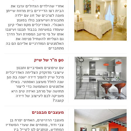
אחרי שהילדים הגדולים עזבו את
הבית רצו הדיירים בית מרווח שייתן
מענה לצרכים של זוג עם ילדה
מתבגרת ושיעוצב כולו בסגנון
האנגלי. האדריכלים מקס ואלי קינן
שעמדו במשימה בכבוד תכננו ועיצבו
אותו על פי מיטב המסורת ועל הדרך
גם הצליחו להשחיל פנימה את
האלמנטים המודרניים אליהם הם כה
מתחברים
90 מ"ר של שיק
עם שיפוצים מאסיביים ותכנון
עיצובי מדוקדק הצליחה האדריכלית
מיכל שיין להפוך דירה ישנה בת 50
שנה לחלל מעוצב ואסתטי. באילו
אלמנטים השתמשה כדי ליצור
תחושה של מרחב ואיזה טיפ היא
מעניקה לכם לעיצוב של דירה
קטנה?
מעצבים מבפנים
מעצבי הרהיטים, האחים יפרח בן
צבי ודוד, פותחים את שערי הסטודיו
המחודש, ונותנים לנו לטייל בין