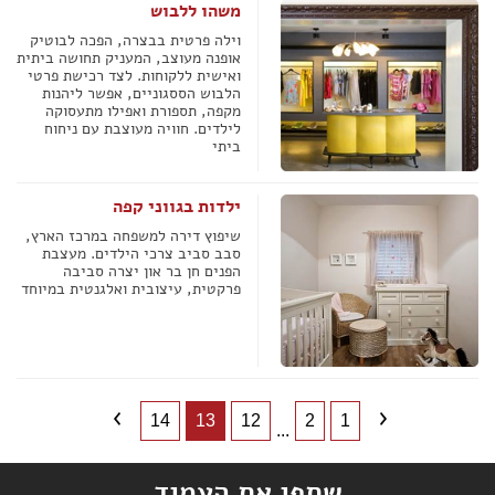
משהו ללבוש
וילה פרטית בבצרה, הפכה לבוטיק
אופנה מעוצב, המעניק תחושה ביתית
ואישית ללקוחות. לצד רכישת פרטי
הלבוש הססגוניים, אפשר ליהנות
מקפה, תספורת ואפילו מתעסוקה
לילדים. חוויה מעוצבת עם ניחוח
ביתי
ילדות בגווני קפה
שיפוץ דירה למשפחה במרכז הארץ,
סבב סביב צרכי הילדים. מעצבת
הפנים חן בר און יצרה סביבה
פרקטית, עיצובית ואלגנטית במיוחד
14
13
12
2
1
...
שתפו את העמוד