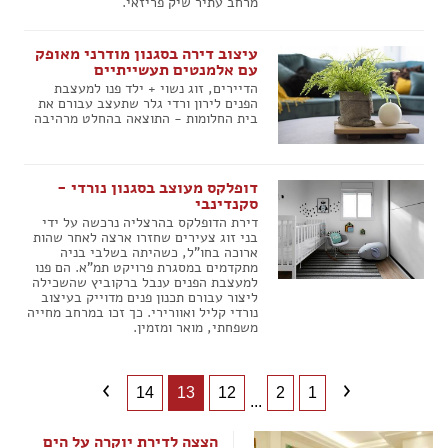
מרחב עתיר שיק פריזאי.
עיצוב דירה בסגנון מודרני מאופק
עם אלמנטים תעשייתיים
הדיירים, זוג נשוי + ילד פנו למעצבת
הפנים לירון ורדי גלר שתעצב עבורם את
בית החלומות - התוצאה בהחלט מרהיבה
דופלקס מעוצב בסגנון נורדי -
סקנדינבי
דירת הדופלקס בהרצליה נרכשה על ידי
בני זוג צעירים שחזרו ארצה לאחר שהות
ארוכה בחו"ל, כשהיתה בשלבי בניה
מתקדמים במסגרת פרויקט תמ"א. הם פנו
למעצבת הפנים ענבל ברקוביץ שהשכילה
ליצור עבורם תכנון פנים מדוייק בעיצוב
נורדי קליל ואוורירי. כך זכו במרחב מחייה
משפחתי, מואר ומזמין.
14
13
12
2
1
...
הצצה לדירת יוקרה על הים