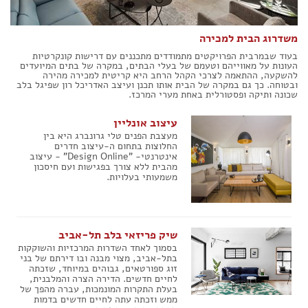
הצהרת נגישות
משדרוג הבית למכירה
בעוד שבמרבית הפרויקטים מתמודדים מתכננים עם דרישות קונקרטיות
העונות על מאווייהם וטעמם של בעלי הבתים, במקרה של בתים המיועדים
להשקעה, ההתאמה לצרכי הקהל הרחב היא קריטית למכירה מהירה
ובטוחה. כך גם במקרה של הבית אותו תכנן ועיצב האדריכל רון שפיגל בלב
שכונה ותיקה ופסטורלית באחת מערי המרכז.
עיצוב אונליין
מעצבת הפנים טלי גרונברג היא בין
החלוצות בתחום ה-עיצוב חדרים
אינטרנטי- "Design Online" - עיצוב
מהבית ללא צורך בפגישות ועם חיסכון
משמעותי בעלויות.
שיק פריזאי בלב תל-אביב
בסמוך לאחד השדרות המרכזיות והשוקקות
בתל-אביב, מצוי מבנה ובו דירתם של בני
זוג ספורטאים, גבוהים במיוחד, שזכתה
לחיים חדשים. הדירה הצרה והמלבנית,
בעלת התקרות המונמכות, עברה מהפך של
ממש וזכתה עתה לחיים חדשים בדמות