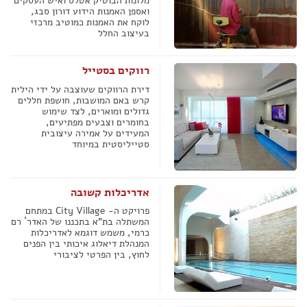
מלונות הבוטיק אטלס ואיש העסקים
ואספן האמנות הידוע דורון סבג,
לוקח את האמנות כמוטיב מרכזי
בעיצוב החלל
רווקים בסטייל
דירת הרווקים שעוצבה על ידי הילית
קרש באם המושבות, חושפת חללים
גדולים ומוארים, לצד שימוש
בחומרים וצבעים מפתיעים,
המעידים על אמירה עיצובית
סטייליסטית במיוחד
אדריכלות קשובה
פרויקט ה- City Village במתחם
המשתלה בת"א בתכננו של האדר´ רם
כרמי, משמש דוגמא לאדריכלות
המנהלת דיאלוג איכותי בין הפנים
לחוץ, בין הפרטי לציבורי