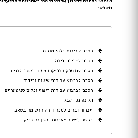
שימוש ב
הסכם לתכנון אדריכלי
הנו באחריותם הבלעדית ש
דלתות הזזה
משפטי.
דלת עם חלון / צוהר
דלתות למינטו
ידיות לדלתות
ציפוי לדלתות
דלת בלגית
הסכם שכירות בלתי מוגנת
ברזים
הסכם למכירת דירה
כיורים
אמבטיות ומקלחונים
הסכם עם מפקח לפיקוח צמוד באתר הבנייה
אסלות
הסכם לביצוע עבודות איטום ובידוד
ארונות אמבטיה
הסכם לביצוע עבודות ריצוף וכלים סניטאריים
אביזרים
כלים סניטריים במבצע
תלונה נגד קבלן
ג'קוזי
זיכרון דברים למכר דירה הרשומה בטאבו
סאונות
בקשה לפטור מארנונה בגין נכס ריק
מקלחון פינתי
מקלחון חזית