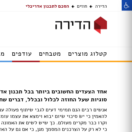
הדירה
חוזים
הסכם לתכנון אדריכלי
רהיטים
דלתות
קטלוג מוצרים
מטבחים
עודפים
מב
מנורות תלייה
שולחנות עודפים
מנורות קיר
מערכות ישיבה עו
תאורה שקועה
כסאות עודפים
מנורות צמודות תקרה
מזנונים ושידות ע
אחד הצעדים החשובים ביותר בכל תכנון אדר
ספוטים
סוגיות שעל החוזה לכלול ובכלל, דברים שח
מנורות עומדות
מנורות צמודות ת
מנורות שולחן
מנורות תקרה עוד
אנשים רבים הנם תמימי דעים לגבי שיתוף פעולה עם
מנורות קריאה
תאורה שקועה עוד
להאמין כי יש סיכוי שיום יבוא וימצא את עצמו עומ
מסגרות מתגים ושקעים
מנורות קיר עודפי
וקרו כבר מקרים מעולם. כך שיש לשים את האמונה 
מאווררי תקרה עם תאורה
מנורות עומדות עו
כי לא רק על הצרכנים המסמך מגן, כי אם גם על האד