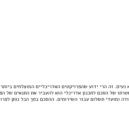
עבודות גבס
דפים
שיפוצים ותיקונים
פים
צבעים
חידוש ומכירת רהיטים
אינסטלטורים
גינון ואביזרים לגינה
מסגריות
עבודות אלומיניום
פיקוח בניה
קבלנים
א נעים. זה הרי ידוע שהפרויקטים האדריכליים המוצלחים ביותר
 מטרתו של הסכם לתכנון אדריכלי הוא להעביר את התנאים של הפ
בודה ומועדי תשלום עבור השירותים. ההסכם בסך הכל נותן לפר