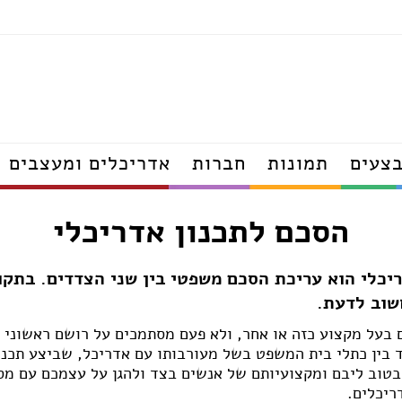
תאורה
מטבחים
מקלחונים
ריהוט גן
מזרונים
ארונות
צעים
תמונות
חברות
אדריכלים ומעצבים
אדריכלים
הסכם לתכנון אדריכלי
דפים
מעצבי פנים
הנדסאי אדריכלות
ודפים
יועצי פנג שוואי
יכלי הוא עריכת הסכם משפטי בין שני הצדדים. בתק
אדריכלי נוף
שוב לדעת.
קרה עודפים
מעצבי נוף
פים
הנדסאי נוף
 בעל מקצוע כזה או אחר, ולא פעם מסתמכים על רושם ראשוני א
פים
ד בין כתלי בית המשפט בשל מעורבותו עם אדריכל, שביצע תכנון
ם
בטוב ליבם ומקצועיותם של אנשים בצד ולהגן על עצמכם עם מ
דפים
נגרים
ריכלים.