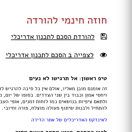
תאורה לחדרי ילדים
חנויות רהיטים עו
ריהוט וינטאג' / רטרו
חנויות תאורה עוד
חוזה חינמי להורדה
ריהוט מודרני
ריהוט כפרי
ריהוט עתיק
להורדת הסכם לתכנון אדריכלי
רהיטים מעץ מלא
רהיטים במבצע
רהיטים עודפים
לצפייה ב הסכם לתכנון אדריכלי
מערכות ישיבה
פינות אוכל קומפלט
שולחנות
טיפ ראשון: אל תרגישו לא נעים
כסאות
ארונות
זה אומנם מובן מאליו, אולם אין כל סיבה להרגיש ל
מזנונים ושידות
ויחסי אמון וכבוד בין שני הצדדים. בסופו של יום,
מיטות
ולתאם ציפיות בנושאים כמו לוחות זמנים, אופי הע
ריהוט לחדר עבודה / משרד
להתחיל ולבנות שיתוף פעולה מוצלח, פורה וחיובי.
חדרי ילדים קומפלט
חדרי שינה קומפלט
לאינדקס האדריכלים של אתר הדירה
כורסאות טלוויזיה