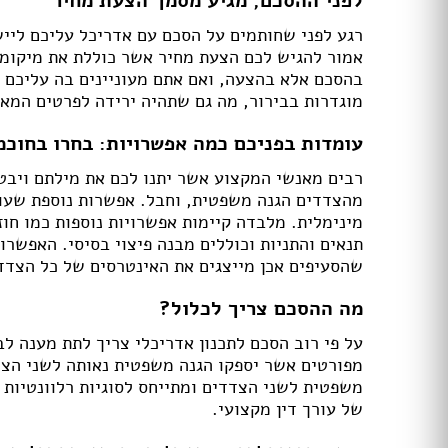
לפני ההסכם, מגיע מסמך הצעת מחיר
רגע לפני שחותמים על הסכם עם אדריכל עליכם לייש
ארונות הזזה
אמור להגיש לכם הצעת מחיר אשר כוללת את מיקומו 
חדרי ארונות
בהסכם אלא בהצעה, ואם אתם מעוניינים בה עליכם ל
ארונות קיר
מוגדרות בבירור, מה גם שתהיה ירידה לפרטים המא
ארון 2 דלתות
ארון 3 דלתות
עומדות בפניכם כמה אפשרויות: בחרו בחוכמ
ארון 4 דלתות
ארון 5 דלתות
רבים מאנשי המקצוע אשר יתנו לכם את מילתם ויבטי
ארון 6 דלתות ומעלה
מהצדדים הגנה משפטית, וחבל. אפשרות נוספת שעו
פתרונות אחסון לארונות
מינימלית. מלבדה קיימות אפשרויות נוספות כמו חו
ארון נעליים
תנאים והתניות וכוללים מבנה פיצוי בסיסי. האפשר
ארונות ספרים
שהסעיפים אכן מייצגים את האינטרסים של כל הצדד
ידיות לארונות
מה ההסכם צריך לכלול?
דלתות במבצע
על פי רוב הסכם לתכנון אדריכלי צריך לתת מענה ל
דלתות פנים
מפורטים אשר יספקו הגנה משפטית נאותה לשני הצד
דלתות כניסה
משפטית לשני הצדדים ומתייחס לסוגיות רלוונטיות ו
דלתות כנף
של עורך דין מקצועי.
דלת כנף וחצי
דלת דו כנפית