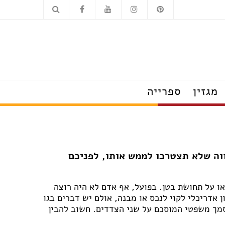
כלים סניטריים
מוצרי חשמל
מגזין
ספרייה
הצצה לבתים מעוצבים
טרנדים שמלבישים את הבית
עשו זאת בעצמכם
על עיצוב ומה שחשוב
ווה שלא תצטרכו לממש אותו, לפניכם
פנג שוואי
חדש בעיצוב
טיפים לצרכנות נבונה
ו על תחושת בטן. בפועל, אף אדם לא היה רוצה
תערוכות, חידושים ואירועים
 אדריכלי לקוי לנכס או מבנה, אולם יש דברים בגו
ראיונות אישיים עם מובילי תחום
סמך משפטי המוסכם על שני הצדדים. חשוב להבין
כשעיצוב וטבע נפגשים