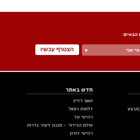
 הבאים:
הצטרף עכשיו
מי אני
▼
חדש באתר
טאפ דזיין
במבצע
דלתות רפאל
רהיטי עד
עולם הגידור - תכנון ויצור גדרות
רהיטי דורון