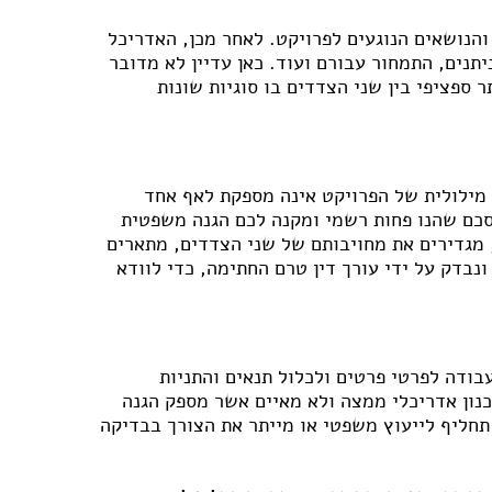
והנושאים הנוגעים לפרויקט. לאחר מכן, האדריכל
נים, התמחור עבורם ועוד. כאן עדיין לא מדובר
ספציפי בין שני הצדדים בו סוגיות שונות
פורום שיפוצים
פורום עיצוב פנים
פורום אדריכלות
 מילולית של הפרויקט אינה מספקת לאף אחד
פורום תאורה
סכם שהנו פחות רשמי ומקנה לכם הגנה משפטית
פורום מטבחים
, מגדירים את מחויבותם של שני הצדדים, מתארים
פורום צביעה
נבדק על ידי עורך דין טרם החתימה, כדי לוודא
פורום ריצוף \ חיפוי \ חדרי אמבטיות
פורום ארונות
בודה לפרטי פרטים ולכלול תנאים והתניות
נון אדריכלי ממצה ולא מאיים אשר מספק הגנה
 תחליף לייעוץ משפטי או מייתר את הצורך בבדיקה