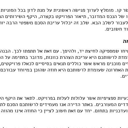
ר קו. מומלץ לערוך פגישה ראשונית על מנת לדון בכל הסוגיות 
של הנכס המדובר, תיאור הפרויקט בקצרה, היקף השירותים הנית
עבור לשלב הבא. שלב זה יכלול עריכת הסכם משפטי הרבה יותר 
וד חשובים.
ה
חו שמספיקה לחיצת יד, ולהיפך. עם זאת אל תתפתו לכך. הבנה
מדת לרשותכם היא עריכת הצהרת כוונות, מדובר בחתימה על ה
זים מוכנים מראש אשר כוללים תנאים בסיסיים לכאלו פרויקטים
ות האחרונה שעומדת לרשותכם היא חוזה שהוכן במיוחד עבורכם ו
ים.
בעיות ספציפיות אשר עלולות לעלות בפרויקט. לתאר את היקף הע
דים המעורבים. באתר הדירה אנו מעמידים לרשותכם הסכם לתכ
עדכניות בתחום. יחד עם זאת חשוב לציין כי החוזה אינו מהווה