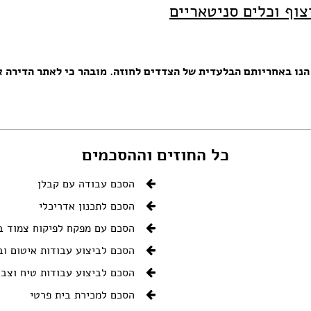
עבודות גבס
צוף וכלים סניטאריים
דפים
שיפוצים ותיקונים
פים
צבעים
חידוש ומכירת רהיטים
אינסטלטורים
נו באחריותם הבלעדית של הצדדים לחוזה. מובהר כי לאתר הדירה אי
גינון ואביזרים לגינה
מסגריות
עבודות אלומיניום
פיקוח בניה
קבלנים
כל החוזים וההסכמים
הסכם עבודה עם קבלן
הסכם לתכנון אדריכלי
הסכם עם מפקח לפיקוח צמוד ב
הסכם לביצוע עבודות איטום וב
הסכם לביצוע עבודות טיח וצבי
הסכם למכירת בית פרטי