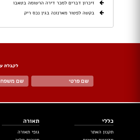
זיכרון דברים למכר דירה הרשומה בטאבו
ארונות הזזה
בקשה לפטור מארנונה בגין נכס ריק
חדרי ארונות
ארונות קיר
ארון 2 דלתות
ארון 3 דלתות
ארון 4 דלתות
ארון 5 דלתות
ארון 6 דלתות ומעלה
לקבלת עד
פתרונות אחסון לארונות
ארון נעליים
ארונות ספרים
ידיות לארונות
דלתות במבצע
דלתות פנים
דלתות כניסה
כללי
תאורה
דלתות כנף
דלת כנף וחצי
תקנון האתר
גופי תאורה
דלת דו כנפית