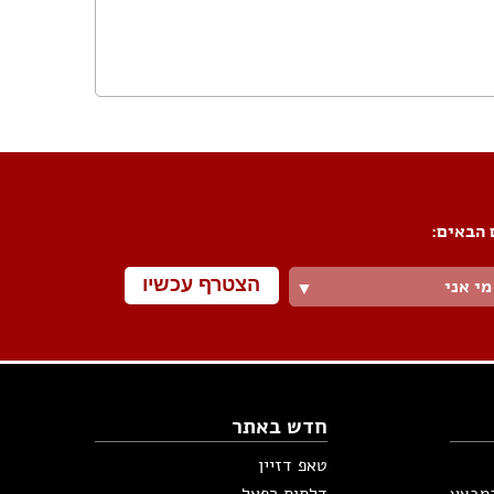
פורום שיפוצים
פורום עיצוב פנים
פורום אדריכלות
פורום תאורה
 הבאים:
פורום מטבחים
פורום צביעה
פורום ריצוף \ חיפוי \ חדרי אמבטיות
הצטרף עכשיו
מי אני
▼
פורום ארונות
חדש באתר
טאפ דזיין