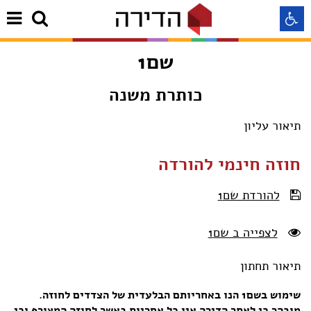
שם1
התאמה לקורא מסך
כותרת משנה
התאמה לעיוורי צבעים
תיאור עליון
התאמה לכבדי ראיה
חוזה חינמי להורדה
להורדת שם1
תצוגה רגילה
לצפייה ב שם1
הדגשת קישורים
תיאור תחתון
Aא
Aא
Aא
שימוש ב
שם1
הנו באחריותם הבלעדית של הצדדים לחוזה.
מובהר כי לאתר הדירה אין כל אחריות באשר לחוזה המצורף וכי