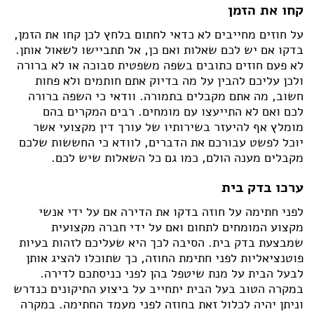
קחו את הזמן
על חוזים מחייבים לא כדאי לחתום בלחץ לכן קחו את הזמן,
בדקו אם יש לכם שאלות ואם כן, אל תתביישו לשאול אותן.
לא פעם חוזים כתובים בשפה משפטית סבוכה או לא ברורה
ולכן עליכם להבין על מה בדיוק אתם חותמים ולא פחות
חשוב, מה אתם מקבלים בתמורה. וודאי כי השפה ברורה
לכם ואם לא התייעצו עם מומחים. רבים המקרים בהם
מומלץ אף להיעזר בשירותיו של עורך דין מקצועי אשר
יוכל לפשט עבורכם את הדברים, לוודא כי החששות שלכם
מקבלים מענה הולם, כמו גם כל השאלות שיש לכם.
ערכו בדק בית
לפני חתימה על חוזה בדקו את הדירה אם על ידי אנשי
מקצוע המומחים לתחום ואם על ידי חברה מקצועית
שמבצעת בדק בית. הסיבה לכך היא שעליכם לזהות בעיות
פוטנציאליות לפני חתימת החוזה, כך שתוכלו להציג אותן
לבעל הבית על מנת שיטפל בהן לפני כניסתכם לדירה.
במקרה הטוב בעל הבית יתחייב על ביצוע התיקונים כנדרש
וניתן יהיה לכלול זאת בחוזה לפני מעמד החתימה. במקרה