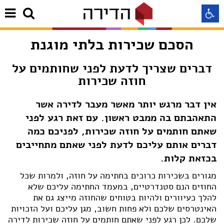
הסכם שכירות בלתי מוגנת
התאמה לקורא מסך
דברים שצריך לדעת לפני שחותמים על
חוזה שכירות
התאמה לעיוורי צבעים
אין דבר מרגש יותר מאשר מעבר לדירה אשר
התאמה לכבדי ראיה
התאהבתם בה ממבט ראשון. עם זאת רגע לפני
שאתם חותמים על חוזה שכירות, לפניכם כמה
תצוגה רגילה
דברים אותם עליכם לדעת לפני שאתם מתחייבים
בכזאת קלות.
הדגשת קישורים
מגורים בשכירות כרוכים בחתימה על חוזה, ולמרות שכל
החוזים הנם סטנדרטיים, במעמד החתימה עליכם שלא
להלך כעיוורים ולהיות בטוחים שהחוזה מייצג גם את
Aא
Aא
Aא
האינטרסים שלכם ולא פחות חשוב, מגן עליכם ועל הזכויות
שלכם. לכן רגע לפני שאתם חותמים על חוזה שכירות לדירה