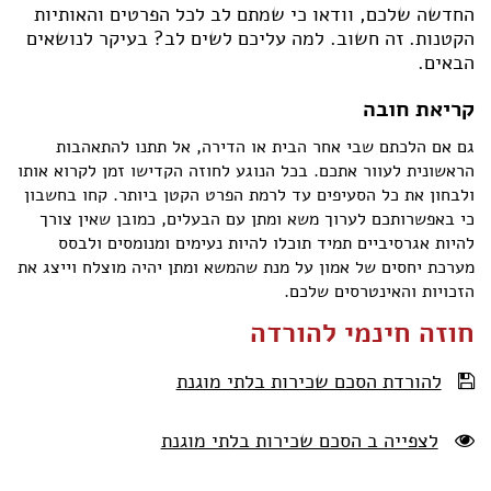
החדשה שלכם, וודאו כי שמתם לב לכל הפרטים והאותיות
הצהרת נגישות
הקטנות. זה חשוב. למה עליכם לשים לב? בעיקר לנושאים
הבאים.
קריאת חובה
גם אם הלכתם שבי אחר הבית או הדירה, אל תתנו להתאהבות
הראשונית לעוור אתכם. בכל הנוגע לחוזה הקדישו זמן לקרוא אותו
ולבחון את כל הסעיפים עד לרמת הפרט הקטן ביותר. קחו בחשבון
כי באפשרותכם לערוך משא ומתן עם הבעלים, כמובן שאין צורך
להיות אגרסיביים תמיד תוכלו להיות נעימים ומנומסים ולבסס
מערכת יחסים של אמון על מנת שהמשא ומתן יהיה מוצלח וייצג את
הזכויות והאינטרסים שלכם.
חוזה חינמי להורדה
להורדת הסכם שכירות בלתי מוגנת
לצפייה ב הסכם שכירות בלתי מוגנת