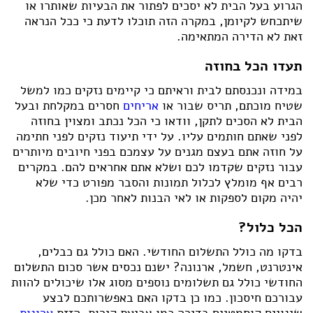
הגרוע בעל הבית לא יסכים לפתור את הבעיות שאותרו או
שיתכחש לקיומן, במקרה הזה תוכלו לדעת כי ככל הנראה
זאת לא הדירה המתאימה.
תעדו הכל בחוזה
במידה ונכנסתם לבית וראיתם כי קיימים נזקים כמו למשל
שטיח מוכתם, תריס שבור או
אריחים
חסרים במקלחת ובעל
הבית לא הסכים לתקן, וודאו כי הכל נכתב ומצוין בחוזה
לפני שאתם חותמים עליו. על ידי תיעוד נזקים לפני חתימה
על חוזה אתם בעצם מגנים על עצמכם בפני חיובים מיותרים
עבור נזקים שקדמו לכם ושלא אתם אחראים להם. במקרים
רבים אף מומלץ לכלול תמונות והסבר מפורט כדי שלא
יהיה מקום לספקות או לאי הבנות לאחר מכן.
הכל כלול?
בדקו מה כולל התשלום החודשי. האם כולל גם כבלים,
אינטרנט, חשמל, ארנונה? ישנם נכסים אשר סכום התשלום
החודשי כולל גם תשלומים נוספים מסוג אלו שיכולים להוות
עבורכם חיסכון. כמו כן בדקו האם באפשרותכם לבצע